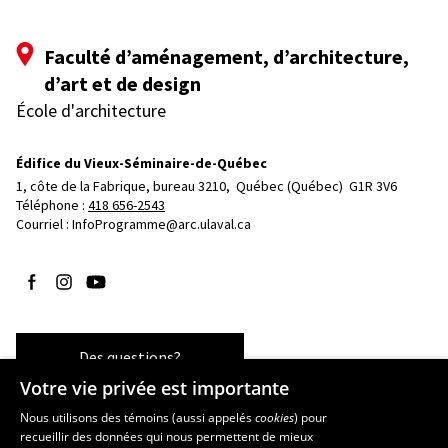
Faculté d’aménagement, d’architecture,
d’art et de design
École d'architecture
Édifice du Vieux-Séminaire-de-Québec
1, côte de la Fabrique, bureau 3210, 
Québec (Québec)  G1R 3V6
Téléphone : 
418 656-2543
Courriel :
InfoProgramme@arc.ulaval.ca
Suivez-nous sur Facebook
Suivez-nous sur Instagram
Suivez-nous sur YouTube
Des questions?
Votre vie privée est importante
Nous utilisons des témoins (aussi appelés
cookies
) pour
recueillir des données qui nous permettent de mieux
Les écoles et la recherche