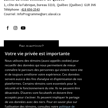
1, côte de la Fabrique, bureau 3210, 
Québec (Québec)  G1R 3V6
Téléphone : 
418 656-2543
Courriel :
InfoProgramme@arc.ulaval.ca
Suivez-nous sur Facebook
Suivez-nous sur Instagram
Suivez-nous sur YouTube
Des questions?
Votre vie privée est importante
Nous utilisons des témoins (aussi appelés
cookies
) pour
recueillir des données qui nous permettent de mieux
Les écoles et la recherche
connaître le parcours des personnes qui visitent notre site
École d’art
et de toujours améliorer votre expérience. Ces données
servent aussi à des fins d’analyse et d’optimisation de nos
École supérieure d’aménagement du territoire et de développement
plateformes. Certains témoins sont essentiels pour la
régional
sécurité et le fonctionnement du site. Ils ne peuvent être
École de design
désactivés. D’autres sont facultatifs et doivent être
Centre de recherche en aménagement et développement
acceptés pour s’activer. Ils peuvent impliquer le partage
de vos données avec des tiers. Pour en savoir plus sur
l’utilisation des témoins, consultez notre
politique de