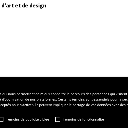
d’art et de design
ent régional
es qui nous permettent de mieux connaître le parcours des personnes qui visitent 
t d’optimisation de nos plateformes. Certains témoins sont essentiels pour la séc
 acceptés pour s’activer. Ils peuvent impliquer le partage de vos données avec des t
Témoins de publicité ciblée
Témoins de fonctionnalité