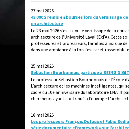
27 mai 2026
43 000 $ remis en bourses lors du vernissage de 
en architecture
Le 23 mai 2026 s’est tenu le vernissage de la nouve
architecture de l’Université Laval (ExFA). Cette 
professeures et professeurs, familles ainsi que
dans une ambiance à la fois festive et rassembleu
25 mai 2026
Sébastien Bourbonnais participe à BEING DIGITA
Le professeur Sébastien Bourbonnais de l’École d
L’architecture et les machines intelligentes, qui se
cadre du 10e anniversaire du laboratoire LNA. Il p
chercheurs ayant contribué à l’ouvrage L’architec
18 mai 2026
Les professeurs François Dufaux et Fabio Sedia
série documentaire «Framework» sur l’archite