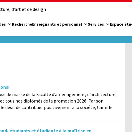
ure, d’art et de design
des
Recherche
Enseignants et personnel
Services
Espace étu
ions!
euse de masse de la Faculté d’aménagement, d’architecture,
s et tous nos diplômés de la promotion 2026! Par son
le désir de contribuer positivement à la société, Camille
d, étudiants et étudiante à la maîtrise en