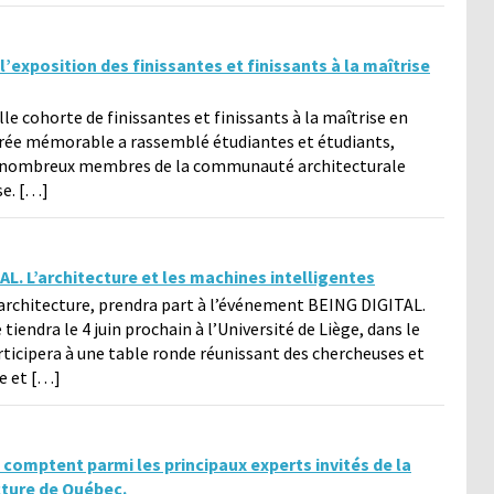
l’exposition des finissantes et finissants à la maîtrise
lle cohorte de finissantes et finissants à la maîtrise en
soirée mémorable a rassemblé étudiantes et étudiants,
 de nombreux membres de la communauté architecturale
se. […]
L. L’architecture et les machines intelligentes
’architecture, prendra part à l’événement BEING DIGITAL.
 tiendra le 4 juin prochain à l’Université de Liège, dans le
articipera à une table ronde réunissant des chercheuses et
te et […]
 comptent parmi les principaux experts invités de la
cture de Québec.