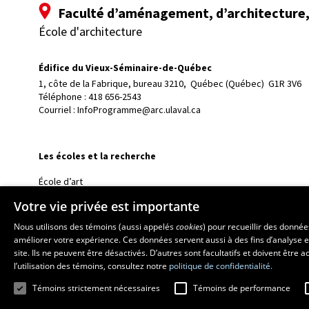
Faculté d’aménagement, d’architecture, 
École d'architecture
Édifice du Vieux-Séminaire-de-Québec
1, côte de la Fabrique, bureau 3210, 
Québec (Québec)  G1R 3V6
Téléphone : 
418 656-2543
Courriel :
InfoProgramme@arc.ulaval.ca
Les écoles et la recherche
École d’art
École supérieure d’aménagement du territoire et de développem
Votre vie privée est importante
École de design
Nous utilisons des témoins (aussi appelés
cookies
) pour recueillir des donné
Centre de recherche en aménagement et développement
améliorer votre expérience. Ces données servent aussi à des fins d’analyse e
site. Ils ne peuvent être désactivés. D’autres sont facultatifs et doivent être
l’utilisation des témoins, consultez notre
politique de confidentialité.
Témoins strictement nécessaires
Témoins de performance