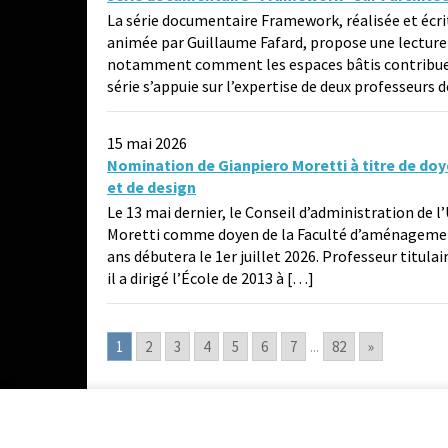
La série documentaire Framework, réalisée et écri
animée par Guillaume Fafard, propose une lecture 
notamment comment les espaces bâtis contribuent à
série s’appuie sur l’expertise de deux professeurs 
15 mai 2026
Nomination de Gianpiero Moretti à titre de doy
et de design
Le 13 mai dernier, le Conseil d’administration de 
Moretti comme doyen de la Faculté d’aménagement,
ans débutera le 1er juillet 2026. Professeur titulai
il a dirigé l’École de 2013 à […]
1
2
3
4
5
6
7
...
82
»