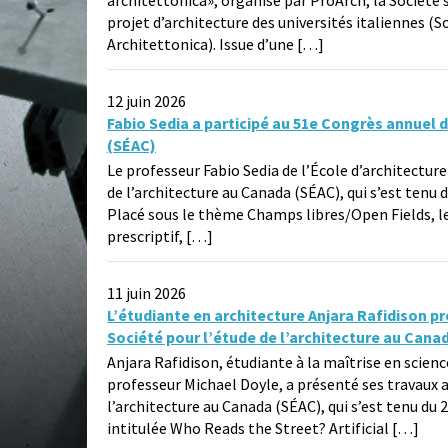
architettonica», organisé par ProArch, la Société
projet d’architecture des universités italiennes (S
Architettonica). Issue d’une […]
12 juin 2026
Fabio Sedia a participé au 51e Congrès annuel d
(SÉAC)
Le professeur Fabio Sedia de l’École d’architecture
de l’architecture au Canada (SÉAC), qui s’est tenu
Placé sous le thème Champs libres/Open Fields, l
prescriptif, […]
11 juin 2026
L’étudiante en architecture Anjara Rafidison pr
Société pour l’étude de l’architecture au Cana
Anjara Rafidison, étudiante à la maîtrise en scienc
professeur Michael Doyle, a présenté ses travaux a
l’architecture au Canada (SÉAC), qui s’est tenu d
intitulée Who Reads the Street? Artificial […]