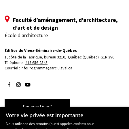
Faculté d’aménagement, d’architecture,
d’art et de design
École d'architecture
Édifice du Vieux-Séminaire-de-Québec
1, côte de la Fabrique, bureau 3210, 
Québec (Québec)  G1R 3V6
Téléphone : 
418 656-2543
Courriel :
InfoProgramme@arc.ulaval.ca
Suivez-nous sur Facebook
Suivez-nous sur Instagram
Suivez-nous sur YouTube
Des questions?
Votre vie privée est importante
Nous utilisons des témoins (aussi appelés
cookies
) pour