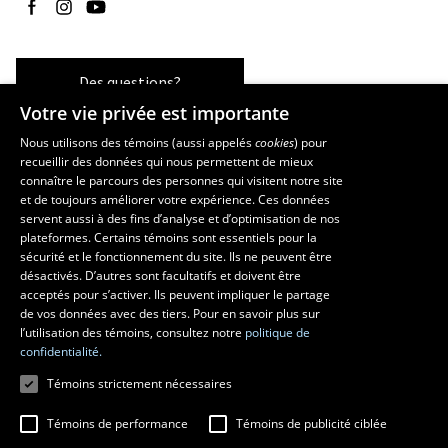
Suivez-nous sur Facebook
Suivez-nous sur Instagram
Suivez-nous sur YouTube
Des questions?
Votre vie privée est importante
Nous utilisons des témoins (aussi appelés
cookies
) pour
recueillir des données qui nous permettent de mieux
Les écoles et la recherche
connaître le parcours des personnes qui visitent notre site
École d’art
et de toujours améliorer votre expérience. Ces données
servent aussi à des fins d’analyse et d’optimisation de nos
École supérieure d’aménagement du territoire et de développement
plateformes. Certains témoins sont essentiels pour la
régional
sécurité et le fonctionnement du site. Ils ne peuvent être
École de design
désactivés. D’autres sont facultatifs et doivent être
Centre de recherche en aménagement et développement
acceptés pour s’activer. Ils peuvent impliquer le partage
de vos données avec des tiers. Pour en savoir plus sur
l’utilisation des témoins, consultez notre
politique de
confidentialité.
Témoins strictement nécessaires
Témoins de performance
Témoins de publicité ciblée