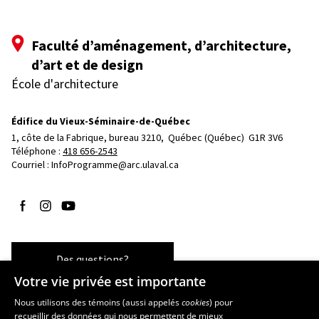
Faculté d’aménagement, d’architecture,
d’art et de design
École d'architecture
Édifice du Vieux-Séminaire-de-Québec
1, côte de la Fabrique, bureau 3210, 
Québec (Québec)  G1R 3V6
Téléphone : 
418 656-2543
Courriel :
InfoProgramme@arc.ulaval.ca
Suivez-nous sur Facebook
Suivez-nous sur Instagram
Suivez-nous sur YouTube
Des questions?
Votre vie privée est importante
Nous utilisons des témoins (aussi appelés
cookies
) pour
recueillir des données qui nous permettent de mieux
Les écoles et la recherche