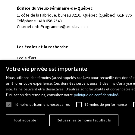
Édifice du Vieux-Séminaire-de-Québec
1, côte de la Fabrique, bureau 3210, 
Québec (Québec)  G1R 3V6
Téléphone : 
418 656-2543
Courriel :
InfoProgramme@arc.ulaval.ca
Les écoles et la recherche
École d’art
École supérieure d’aménagement du territoire et de développem
Votre vie privée est importante
École de design
Nous utilisons des témoins (aussi appelés
cookies
) pour recueillir des donné
Centre de recherche en aménagement et développement
améliorer votre expérience. Ces données servent aussi à des fins d’analyse e
site. Ils ne peuvent être désactivés. D’autres sont facultatifs et doivent être
l’utilisation des témoins, consultez notre
politique de confidentialité.
Témoins strictement nécessaires
Témoins de performance
Tout accepter
Refuser les témoins facultatifs