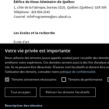
Édifice du Vieux-Séminaire-de-Québec
1, côte de la Fabrique, bureau 3210, 
Québec (Québec)  G1R 3V6
Téléphone : 
418 656-2543
Courriel :
InfoProgramme@arc.ulaval.ca
Les écoles et la recherche
École d’art
École supérieure d’aménagement du territoire et de développem
Votre vie privée est importante
École de design
Nous utilisons des témoins (aussi appelés
cookies
) pour recueillir des donné
Centre de recherche en aménagement et développement
améliorer votre expérience. Ces données servent aussi à des fins d’analyse e
site. Ils ne peuvent être désactivés. D’autres sont facultatifs et doivent être
l’utilisation des témoins, consultez notre
politique de confidentialité.
Témoins strictement nécessaires
Témoins de performance
Tout accepter
Refuser les témoins facultatifs
Description des témoins
© 2026 Université Laval
Tous droits réservés
Conditions générales d'utili