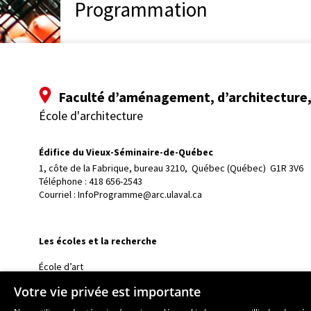
Programmation
Faculté d’aménagement, d’architecture, 
École d'architecture
Édifice du Vieux-Séminaire-de-Québec
1, côte de la Fabrique, bureau 3210, 
Québec (Québec)  G1R 3V6
Téléphone : 
418 656-2543
Courriel :
InfoProgramme@arc.ulaval.ca
Les écoles et la recherche
École d’art
École supérieure d’aménagement du territoire et de développem
Votre vie privée est importante
École de design