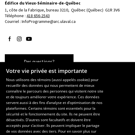
Édifice du Vieux-Séminaire-de-Québec
1, côte de la Fabrique, bureau 3210, 
Québec (Québec)  G1R 3V6
Téléphone : 
418 656-2543
Courriel :
InfoProgramme@arc.ulaval.ca
Suivez-nous sur Facebook
Suivez-nous sur Instagram
Suivez-nous sur YouTube
Des questions?
Votre vie privée est importante
Nous utilisons des témoins (aussi appelés
cookies
) pour
recueillir des données qui nous permettent de mieux
Les écoles et la recherche
connaître le parcours des personnes qui visitent notre site
École d’art
et de toujours améliorer votre expérience. Ces données
servent aussi à des fins d’analyse et d’optimisation de nos
École supérieure d’aménagement du territoire et de développement
plateformes. Certains témoins sont essentiels pour la
régional
sécurité et le fonctionnement du site. Ils ne peuvent être
École de design
désactivés. D’autres sont facultatifs et doivent être
Centre de recherche en aménagement et développement
acceptés pour s’activer. Ils peuvent impliquer le partage
de vos données avec des tiers. Pour en savoir plus sur