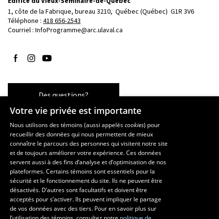
Édifice du Vieux-Séminaire-de-Québec
1, côte de la Fabrique, bureau 3210, 
Québec (Québec)  G1R 3V6
Téléphone : 
418 656-2543
Courriel :
InfoProgramme@arc.ulaval.ca
Suivez-nous sur Facebook
Suivez-nous sur Instagram
Suivez-nous sur YouTube
Des questions?
Votre vie privée est importante
Nous utilisons des témoins (aussi appelés
cookies
) pour
recueillir des données qui nous permettent de mieux
Les écoles et la recherche
connaître le parcours des personnes qui visitent notre site
École d’art
et de toujours améliorer votre expérience. Ces données
servent aussi à des fins d’analyse et d’optimisation de nos
École supérieure d’aménagement du territoire et de développement
plateformes. Certains témoins sont essentiels pour la
régional
sécurité et le fonctionnement du site. Ils ne peuvent être
École de design
désactivés. D’autres sont facultatifs et doivent être
Centre de recherche en aménagement et développement
acceptés pour s’activer. Ils peuvent impliquer le partage
de vos données avec des tiers. Pour en savoir plus sur
l’utilisation des témoins, consultez notre
politique de