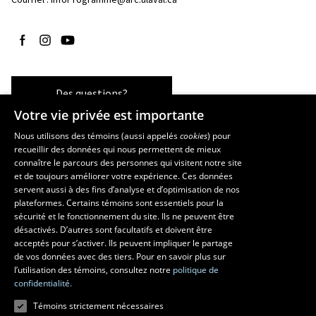
Suivez-nous sur Facebook
Suivez-nous sur Instagram
Suivez-nous sur YouTube
Des questions?
Votre vie privée est importante
Nous utilisons des témoins (aussi appelés
cookies
) pour
recueillir des données qui nous permettent de mieux
Les écoles et la recherche
connaître le parcours des personnes qui visitent notre site
et de toujours améliorer votre expérience. Ces données
École d’art
servent aussi à des fins d’analyse et d’optimisation de nos
École supérieure d’aménagement du territoire et de développement
plateformes. Certains témoins sont essentiels pour la
régional
sécurité et le fonctionnement du site. Ils ne peuvent être
École de design
désactivés. D’autres sont facultatifs et doivent être
Centre de recherche en aménagement et développement
acceptés pour s’activer. Ils peuvent impliquer le partage
de vos données avec des tiers. Pour en savoir plus sur
l’utilisation des témoins, consultez notre
politique de
confidentialité.
Témoins strictement nécessaires