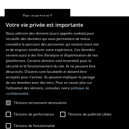
Des questions?
Votre vie privée est importante
Nous utilisons des témoins (aussi appelés
cookies
) pour
recueillir des données qui nous permettent de mieux
Les écoles et la recherche
connaître le parcours des personnes qui visitent notre site
École d’art
et de toujours améliorer votre expérience. Ces données
servent aussi à des fins d’analyse et d’optimisation de nos
École supérieure d’aménagement du territoire et de développement
plateformes. Certains témoins sont essentiels pour la
régional
sécurité et le fonctionnement du site. Ils ne peuvent être
École de design
désactivés. D’autres sont facultatifs et doivent être
Centre de recherche en aménagement et développement
acceptés pour s’activer. Ils peuvent impliquer le partage
de vos données avec des tiers. Pour en savoir plus sur
l’utilisation des témoins, consultez notre
politique de
confidentialité.
Témoins strictement nécessaires
Témoins de performance
Témoins de publicité ciblée
Témoins de fonctionnalité