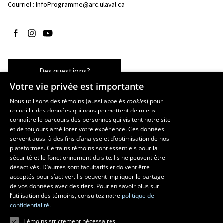
Courriel :
InfoProgramme@arc.ulaval.ca
Suivez-nous sur Facebook
Suivez-nous sur Instagram
Suivez-nous sur YouTube
Des questions?
Votre vie privée est importante
Nous utilisons des témoins (aussi appelés
cookies
) pour
recueillir des données qui nous permettent de mieux
Les écoles et la recherche
connaître le parcours des personnes qui visitent notre site
École d’art
et de toujours améliorer votre expérience. Ces données
servent aussi à des fins d’analyse et d’optimisation de nos
École supérieure d’aménagement du territoire et de développement
plateformes. Certains témoins sont essentiels pour la
régional
sécurité et le fonctionnement du site. Ils ne peuvent être
École de design
désactivés. D’autres sont facultatifs et doivent être
Centre de recherche en aménagement et développement
acceptés pour s’activer. Ils peuvent impliquer le partage
de vos données avec des tiers. Pour en savoir plus sur
l’utilisation des témoins, consultez notre
politique de
confidentialité.
Témoins strictement nécessaires