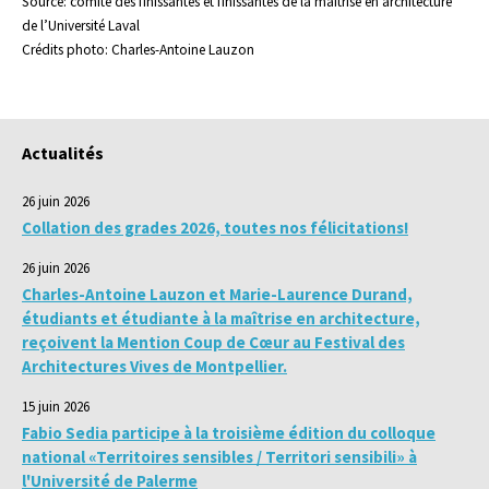
Source: comité des finissantes et finissantes de la maîtrise en architecture
de l’Université Laval
Crédits photo: Charles-Antoine Lauzon
Actualités
26 juin 2026
Collation des grades 2026, toutes nos félicitations!
26 juin 2026
Charles-Antoine Lauzon et Marie-Laurence Durand,
étudiants et étudiante à la maîtrise en architecture,
reçoivent la Mention Coup de Cœur au Festival des
Architectures Vives de Montpellier.
15 juin 2026
Fabio Sedia participe à la troisième édition du colloque
national «Territoires sensibles / Territori sensibili» à
l'Université de Palerme