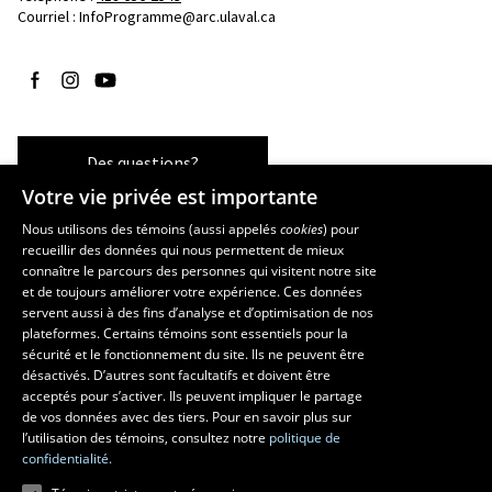
Courriel :
InfoProgramme@arc.ulaval.ca
Suivez-nous sur Facebook
Suivez-nous sur Instagram
Suivez-nous sur YouTube
Des questions?
Votre vie privée est importante
Nous utilisons des témoins (aussi appelés
cookies
) pour
recueillir des données qui nous permettent de mieux
Les écoles et la recherche
connaître le parcours des personnes qui visitent notre site
École d’art
et de toujours améliorer votre expérience. Ces données
servent aussi à des fins d’analyse et d’optimisation de nos
École supérieure d’aménagement du territoire et de développement
plateformes. Certains témoins sont essentiels pour la
régional
sécurité et le fonctionnement du site. Ils ne peuvent être
École de design
désactivés. D’autres sont facultatifs et doivent être
Centre de recherche en aménagement et développement
acceptés pour s’activer. Ils peuvent impliquer le partage
de vos données avec des tiers. Pour en savoir plus sur
l’utilisation des témoins, consultez notre
politique de
confidentialité.