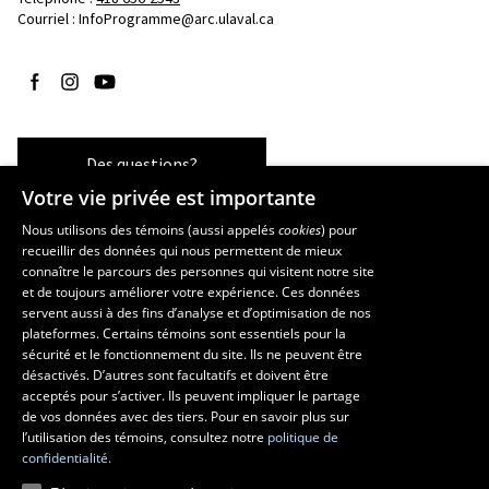
Courriel :
InfoProgramme@arc.ulaval.ca
Suivez-nous sur Facebook
Suivez-nous sur Instagram
Suivez-nous sur YouTube
Des questions?
Votre vie privée est importante
Nous utilisons des témoins (aussi appelés
cookies
) pour
recueillir des données qui nous permettent de mieux
Les écoles et la recherche
connaître le parcours des personnes qui visitent notre site
École d’art
et de toujours améliorer votre expérience. Ces données
servent aussi à des fins d’analyse et d’optimisation de nos
École supérieure d’aménagement du territoire et de développement
plateformes. Certains témoins sont essentiels pour la
régional
sécurité et le fonctionnement du site. Ils ne peuvent être
École de design
désactivés. D’autres sont facultatifs et doivent être
Centre de recherche en aménagement et développement
acceptés pour s’activer. Ils peuvent impliquer le partage
de vos données avec des tiers. Pour en savoir plus sur
l’utilisation des témoins, consultez notre
politique de
confidentialité.