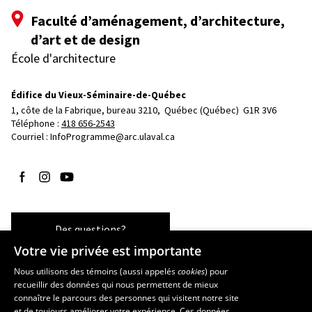
Faculté d’aménagement, d’architecture,
d’art et de design
École d'architecture
Édifice du Vieux-Séminaire-de-Québec
1, côte de la Fabrique, bureau 3210, 
Québec (Québec)  G1R 3V6
Téléphone : 
418 656-2543
Courriel :
InfoProgramme@arc.ulaval.ca
Suivez-nous sur Facebook
Suivez-nous sur Instagram
Suivez-nous sur YouTube
Des questions?
Votre vie privée est importante
Nous utilisons des témoins (aussi appelés
cookies
) pour
recueillir des données qui nous permettent de mieux
Les écoles et la recherche
connaître le parcours des personnes qui visitent notre site
et de toujours améliorer votre expérience. Ces données
École d’art