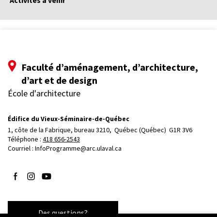
Activités à venir
Faculté d’aménagement, d’architecture,
d’art et de design
École d'architecture
Édifice du Vieux-Séminaire-de-Québec
1, côte de la Fabrique, bureau 3210, 
Québec (Québec)  G1R 3V6
Téléphone : 
418 656-2543
Courriel :
InfoProgramme@arc.ulaval.ca
Suivez-nous sur Facebook
Suivez-nous sur Instagram
Suivez-nous sur YouTube
Des questions?