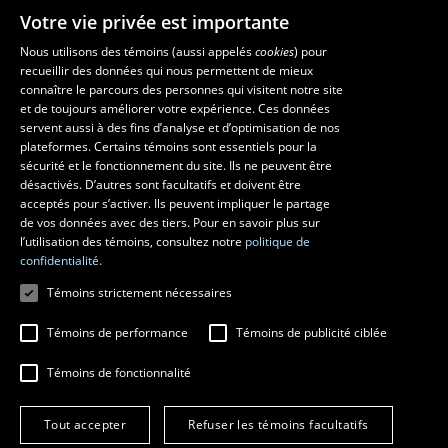
Votre vie privée est importante
Nous utilisons des témoins (aussi appelés
cookies
) pour
recueillir des données qui nous permettent de mieux
Les écoles et la recherche
connaître le parcours des personnes qui visitent notre site
École d’art
et de toujours améliorer votre expérience. Ces données
servent aussi à des fins d’analyse et d’optimisation de nos
École supérieure d’aménagement du territoire et de développement
plateformes. Certains témoins sont essentiels pour la
régional
sécurité et le fonctionnement du site. Ils ne peuvent être
École de design
désactivés. D’autres sont facultatifs et doivent être
Centre de recherche en aménagement et développement
acceptés pour s’activer. Ils peuvent impliquer le partage
de vos données avec des tiers. Pour en savoir plus sur
l’utilisation des témoins, consultez notre
politique de
confidentialité.
Témoins strictement nécessaires
Témoins de performance
Témoins de publicité ciblée
Témoins de fonctionnalité
© 2026 Université Laval
Tous droits réservés
Tout accepter
Refuser les témoins facultatifs
Conditions générales d'utilisation