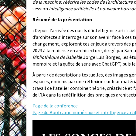
de la machine: réécrire les codes de l’architecture n
session
Intelligence artificielle et nouveaux horizon
Résumé de la présentation
«Depuis l’arrivée des outils d’intelligence artifi
d’architecte s’interroge sur son avenir face à ces 
changement, explorent ces enjeux à travers des pro
2023 à la maitrise en architecture, dirigé par Samu
Bibliothèque de Babel
de Jorge Luis Borges, les ét
mémoire et la quête de sens avec ChatGPT, puis le
À partir de descriptions textuelles, des images 
espaces, enrichis par une réflexion sur leur matér
travail de l’atelier combine théorie, créativité e
de l’IA dans la redéfinition des pratiques architect
Page de la conférence
Page du Bootcamp numérique et intelligence artif