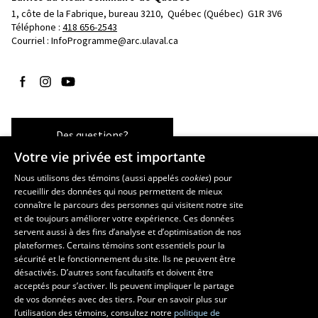
1, côte de la Fabrique, bureau 3210, 
Québec (Québec)  G1R 3V6
Téléphone : 
418 656-2543
Courriel :
InfoProgramme@arc.ulaval.ca
Suivez-nous sur Facebook
Suivez-nous sur Instagram
Suivez-nous sur YouTube
Des questions?
Votre vie privée est importante
Nous utilisons des témoins (aussi appelés
cookies
) pour
recueillir des données qui nous permettent de mieux
Les écoles et la recherche
connaître le parcours des personnes qui visitent notre site
École d’art
et de toujours améliorer votre expérience. Ces données
servent aussi à des fins d’analyse et d’optimisation de nos
École supérieure d’aménagement du territoire et de développement
plateformes. Certains témoins sont essentiels pour la
régional
sécurité et le fonctionnement du site. Ils ne peuvent être
École de design
désactivés. D’autres sont facultatifs et doivent être
Centre de recherche en aménagement et développement
acceptés pour s’activer. Ils peuvent impliquer le partage
de vos données avec des tiers. Pour en savoir plus sur
l’utilisation des témoins, consultez notre
politique de