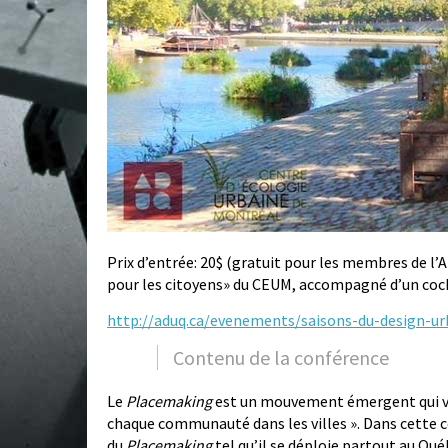
Prix d’entrée: 20$ (gratuit pour les membres de l
pour les citoyens» du CEUM, accompagné d’un cock
http://aduq.ca/evenements/saisons-du-design-ur
Contenu de la conférence
Le
Placemaking
est un mouvement émergent qui vis
chaque communauté dans les villes ». Dans cette 
du
Placemaking
tel qu’il se déploie partout au Qué