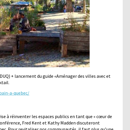
’ADUQ) + lancement du guide «Aménager des villes avec et
tail.
bain-a-quebec/
e à réinventer les espaces publics en tant que « cœur de
conférence, Fred Kent et Kathy Madden discuteront
bec. Pour revitaliser nos communautés, il faut plus qu’une