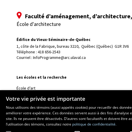
Faculté d’aménagement, d’architecture, 
École d'architecture
Édifice du Vieux-Séminaire-de-Québec
1, côte de la Fabrique, bureau 3210, 
Québec (Québec)  G1R 3V6
Téléphone : 
418 656-2543
Courriel :
InfoProgramme@arc.ulaval.ca
Les écoles et la recherche
École d’art
École supérieure d’aménagement du territoire et de développem
Votre vie privée est importante
École de design
Nous utilisons des témoins (aussi appelés
cookies
) pour recueillir des donné
Centre de recherche en aménagement et développement
améliorer votre expérience. Ces données servent aussi à des fins d’analyse e
site. Ils ne peuvent être désactivés. D’autres sont facultatifs et doivent être
l’utilisation des témoins, consultez notre
politique de confidentialité.