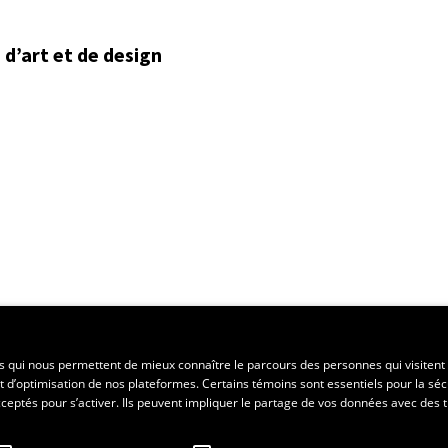
d’art et de design
ent régional
es qui nous permettent de mieux connaître le parcours des personnes qui visitent 
t d’optimisation de nos plateformes. Certains témoins sont essentiels pour la séc
 acceptés pour s’activer. Ils peuvent impliquer le partage de vos données avec des t