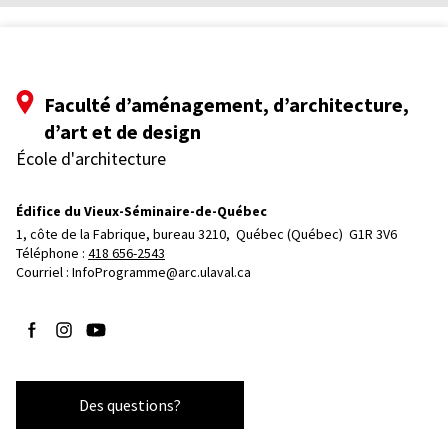
Faculté d’aménagement, d’architecture,
d’art et de design
École d'architecture
Édifice du Vieux-Séminaire-de-Québec
1, côte de la Fabrique, bureau 3210, 
Québec (Québec)  G1R 3V6
Téléphone : 
418 656-2543
Courriel :
InfoProgramme@arc.ulaval.ca
Suivez-nous sur Facebook
Suivez-nous sur Instagram
Suivez-nous sur YouTube
Des questions?