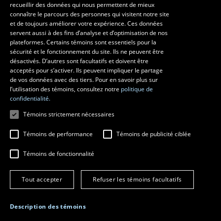
recueillir des données qui nous permettent de mieux
Les écoles et la recherche
connaître le parcours des personnes qui visitent notre site
et de toujours améliorer votre expérience. Ces données
École d’art
servent aussi à des fins d’analyse et d’optimisation de nos
École supérieure d’aménagement du territoire et de développement
plateformes. Certains témoins sont essentiels pour la
régional
sécurité et le fonctionnement du site. Ils ne peuvent être
École de design
désactivés. D’autres sont facultatifs et doivent être
Centre de recherche en aménagement et développement
acceptés pour s’activer. Ils peuvent impliquer le partage
de vos données avec des tiers. Pour en savoir plus sur
l’utilisation des témoins, consultez notre
politique de
confidentialité.
Témoins strictement nécessaires
Témoins de performance
Témoins de publicité ciblée
Témoins de fonctionnalité
© 2026 Université Laval
Tous droits réservés
Tout accepter
Refuser les témoins facultatifs
Conditions générales d'utilisation
Fraude en ligne
Confidentialité
Description des témoins
Paramétrer les témoins