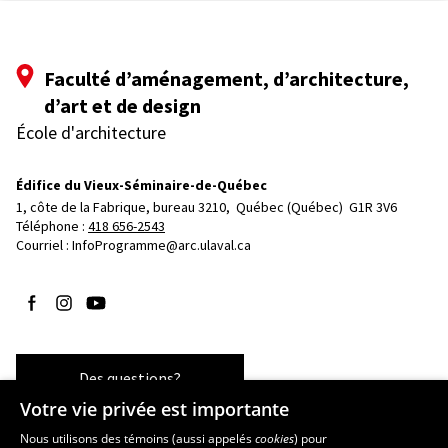
Faculté d’aménagement, d’architecture,
d’art et de design
École d'architecture
Édifice du Vieux-Séminaire-de-Québec
1, côte de la Fabrique, bureau 3210, 
Québec (Québec)  G1R 3V6
Téléphone : 
418 656-2543
Courriel :
InfoProgramme@arc.ulaval.ca
Suivez-nous sur Facebook
Suivez-nous sur Instagram
Suivez-nous sur YouTube
Des questions?
Votre vie privée est importante
Nous utilisons des témoins (aussi appelés
cookies
) pour