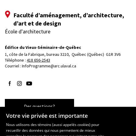
Faculté d’aménagement, d’architecture,
d’art et de design
École d'architecture
Édifice du Vieux-Séminaire-de-Québec
1, côte de la Fabrique, bureau 3210, 
Québec (Québec)  G1R 3V6
Téléphone : 
418 656-2543
Courriel :
InfoProgramme@arc.ulaval.ca
Suivez-nous sur Facebook
Suivez-nous sur Instagram
Suivez-nous sur YouTube
Des questions?
Votre vie privée est importante
Nous utilisons des témoins (aussi appelés
cookies
) pour
recueillir des données qui nous permettent de mieux
Les écoles et la recherche