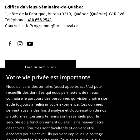
Édifice du Vieux-Séminaire-de-Québec
1, côte de la Fabrique, bureau 3210, 
Québec (Québec)  G1R 3V6
Téléphone : 
418 656-2543
Courriel :
InfoProgramme@arc.ulaval.ca
Suivez-nous sur Facebook
Suivez-nous sur Instagram
Suivez-nous sur YouTube
Des questions?
Votre vie privée est importante
Nous utilisons des témoins (aussi appelés
cookies
) pour
recueillir des données qui nous permettent de mieux
Les écoles et la recherche
connaître le parcours des personnes qui visitent notre site
École d’art
et de toujours améliorer votre expérience. Ces données
servent aussi à des fins d’analyse et d’optimisation de nos
École supérieure d’aménagement du territoire et de développement
plateformes. Certains témoins sont essentiels pour la
régional
sécurité et le fonctionnement du site. Ils ne peuvent être
École de design
désactivés. D’autres sont facultatifs et doivent être
Centre de recherche en aménagement et développement
acceptés pour s’activer. Ils peuvent impliquer le partage
de vos données avec des tiers. Pour en savoir plus sur