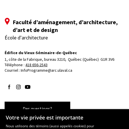
Faculté d’aménagement, d’architecture,
d’art et de design
École d'architecture
Édifice du Vieux-Séminaire-de-Québec
1, côte de la Fabrique, bureau 3210, 
Québec (Québec)  G1R 3V6
Téléphone : 
418 656-2543
Courriel :
InfoProgramme@arc.ulaval.ca
Suivez-nous sur Facebook
Suivez-nous sur Instagram
Suivez-nous sur YouTube
Des questions?
Votre vie privée est importante
Nous utilisons des témoins (aussi appelés
cookies
) pour