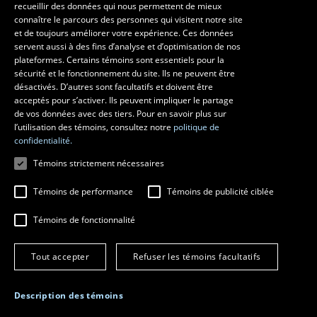
recueillir des données qui nous permettent de mieux
Les écoles et la recherche
connaître le parcours des personnes qui visitent notre site
École d’art
et de toujours améliorer votre expérience. Ces données
servent aussi à des fins d’analyse et d’optimisation de nos
École supérieure d’aménagement du territoire et de développement
plateformes. Certains témoins sont essentiels pour la
régional
sécurité et le fonctionnement du site. Ils ne peuvent être
École de design
désactivés. D’autres sont facultatifs et doivent être
Centre de recherche en aménagement et développement
acceptés pour s’activer. Ils peuvent impliquer le partage
de vos données avec des tiers. Pour en savoir plus sur
l’utilisation des témoins, consultez notre
politique de
confidentialité.
Témoins strictement nécessaires
Témoins de performance
Témoins de publicité ciblée
Témoins de fonctionnalité
© 2026 Université Laval
Tous droits réservés
Tout accepter
Refuser les témoins facultatifs
Conditions générales d'utilisation
Fraude en ligne
Confidentialité
Description des témoins
Paramétrer les témoins