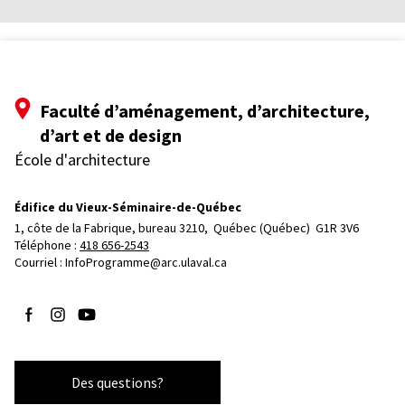
Faculté d’aménagement, d’architecture,
d’art et de design
École d'architecture
Édifice du Vieux-Séminaire-de-Québec
1, côte de la Fabrique, bureau 3210, 
Québec (Québec)  G1R 3V6
Téléphone : 
418 656-2543
Courriel :
InfoProgramme@arc.ulaval.ca
Suivez-nous sur Facebook
Suivez-nous sur Instagram
Suivez-nous sur YouTube
Des questions?