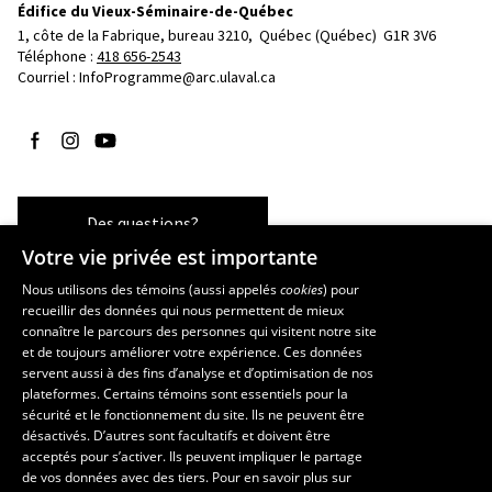
Édifice du Vieux-Séminaire-de-Québec
1, côte de la Fabrique, bureau 3210, 
Québec (Québec)  G1R 3V6
Téléphone : 
418 656-2543
Courriel :
InfoProgramme@arc.ulaval.ca
Suivez-nous sur Facebook
Suivez-nous sur Instagram
Suivez-nous sur YouTube
Des questions?
Votre vie privée est importante
Nous utilisons des témoins (aussi appelés
cookies
) pour
recueillir des données qui nous permettent de mieux
Les écoles et la recherche
connaître le parcours des personnes qui visitent notre site
et de toujours améliorer votre expérience. Ces données
École d’art
servent aussi à des fins d’analyse et d’optimisation de nos
École supérieure d’aménagement du territoire et de développement
plateformes. Certains témoins sont essentiels pour la
régional
sécurité et le fonctionnement du site. Ils ne peuvent être
École de design
désactivés. D’autres sont facultatifs et doivent être
Centre de recherche en aménagement et développement
acceptés pour s’activer. Ils peuvent impliquer le partage
de vos données avec des tiers. Pour en savoir plus sur