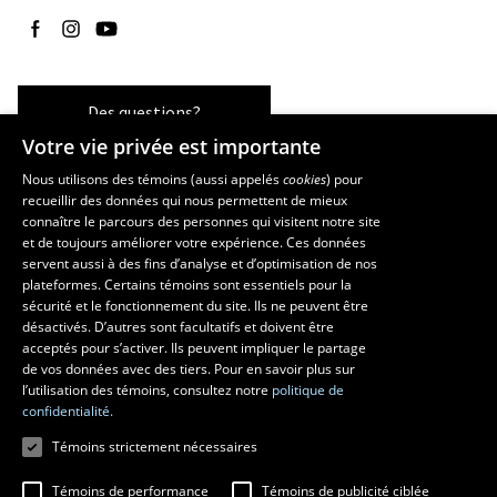
Suivez-nous sur Facebook
Suivez-nous sur Instagram
Suivez-nous sur YouTube
Des questions?
Votre vie privée est importante
Nous utilisons des témoins (aussi appelés
cookies
) pour
recueillir des données qui nous permettent de mieux
Les écoles et la recherche
connaître le parcours des personnes qui visitent notre site
École d’art
et de toujours améliorer votre expérience. Ces données
servent aussi à des fins d’analyse et d’optimisation de nos
École supérieure d’aménagement du territoire et de développement
plateformes. Certains témoins sont essentiels pour la
régional
sécurité et le fonctionnement du site. Ils ne peuvent être
École de design
désactivés. D’autres sont facultatifs et doivent être
Centre de recherche en aménagement et développement
acceptés pour s’activer. Ils peuvent impliquer le partage
de vos données avec des tiers. Pour en savoir plus sur
l’utilisation des témoins, consultez notre
politique de
confidentialité.
Témoins strictement nécessaires
Témoins de performance
Témoins de publicité ciblée