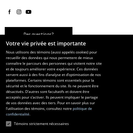
Suivez-nous sur Facebook
Suivez-nous sur Instagram
Suivez-nous sur YouTube
Des questions?
Votre vie privée est importante
Nous utilisons des témoins (aussi appelés
cookies
) pour
recueillir des données qui nous permettent de mieux
Les écoles et la recherche
connaître le parcours des personnes qui visitent notre site
École d’art
et de toujours améliorer votre expérience. Ces données
servent aussi à des fins d’analyse et d’optimisation de nos
École supérieure d’aménagement du territoire et de développement
plateformes. Certains témoins sont essentiels pour la
régional
sécurité et le fonctionnement du site. Ils ne peuvent être
École de design
désactivés. D’autres sont facultatifs et doivent être
Centre de recherche en aménagement et développement
acceptés pour s’activer. Ils peuvent impliquer le partage
de vos données avec des tiers. Pour en savoir plus sur
l’utilisation des témoins, consultez notre
politique de
confidentialité.
Témoins strictement nécessaires