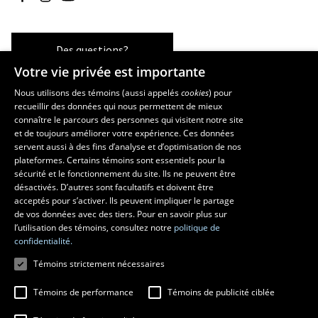
Des questions?
Votre vie privée est importante
Nous utilisons des témoins (aussi appelés
cookies
) pour
recueillir des données qui nous permettent de mieux
Les écoles et la recherche
connaître le parcours des personnes qui visitent notre site
École d’art
et de toujours améliorer votre expérience. Ces données
servent aussi à des fins d’analyse et d’optimisation de nos
École supérieure d’aménagement du territoire et de développement
plateformes. Certains témoins sont essentiels pour la
régional
sécurité et le fonctionnement du site. Ils ne peuvent être
École de design
désactivés. D’autres sont facultatifs et doivent être
Centre de recherche en aménagement et développement
acceptés pour s’activer. Ils peuvent impliquer le partage
de vos données avec des tiers. Pour en savoir plus sur
l’utilisation des témoins, consultez notre
politique de
confidentialité.
Témoins strictement nécessaires
Témoins de performance
Témoins de publicité ciblée