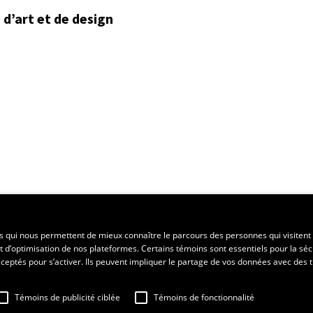
d’art et de design
ent régional
es qui nous permettent de mieux connaître le parcours des personnes qui visitent 
t d’optimisation de nos plateformes. Certains témoins sont essentiels pour la séc
 acceptés pour s’activer. Ils peuvent impliquer le partage de vos données avec des t
Témoins de publicité ciblée
Témoins de fonctionnalité