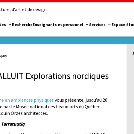
ure, d’art et de design
des
Recherche
Enseignants et personnel
Services
Espace étu
iques
SALLUIT Explorations nordiques
he en ambiances physiques
vous présente, jusqu’au 20
ée par le Musée national des beaux-arts du Québec
louin Orzes architectes.
:
Tarratuutiq