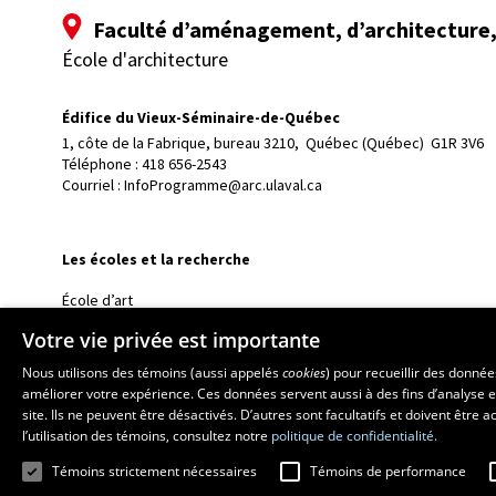
Faculté d’aménagement, d’architecture, 
École d'architecture
Édifice du Vieux-Séminaire-de-Québec
1, côte de la Fabrique, bureau 3210, 
Québec (Québec)  G1R 3V6
Téléphone : 
418 656-2543
Courriel :
InfoProgramme@arc.ulaval.ca
Les écoles et la recherche
École d’art
École supérieure d’aménagement du territoire et de développem
Votre vie privée est importante
École de design
Nous utilisons des témoins (aussi appelés
cookies
) pour recueillir des donné
Centre de recherche en aménagement et développement
améliorer votre expérience. Ces données servent aussi à des fins d’analyse e
site. Ils ne peuvent être désactivés. D’autres sont facultatifs et doivent être
l’utilisation des témoins, consultez notre
politique de confidentialité.
Témoins strictement nécessaires
Témoins de performance