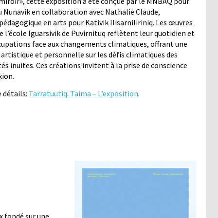
«miroir», cette exposition a été conçue par le MNBAQ pour
du Nunavik en collaboration avec Nathalie Claude,
pédagogique en arts pour Kativik Ilisarniliriniq. Les œuvres
e l’école Iguarsivik de Puvirnituq reflètent leur quotidien et
cupations face aux changements climatiques, offrant une
artistique et personnelle sur les défis climatiques des
 inuites. Ces créations invitent à la prise de conscience
xion.
 détails:
Tarratuutiq: Taima – L’exposition
.
x fondé sur une