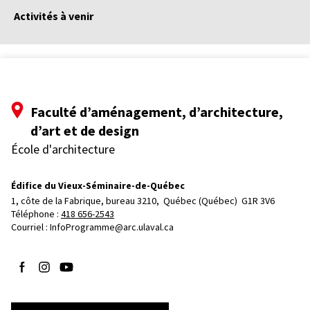
Activités à venir
Faculté d’aménagement, d’architecture,
d’art et de design
École d'architecture
Édifice du Vieux-Séminaire-de-Québec
1, côte de la Fabrique, bureau 3210, 
Québec (Québec)  G1R 3V6
Téléphone : 
418 656-2543
Courriel :
InfoProgramme@arc.ulaval.ca
Suivez-nous sur Facebook
Suivez-nous sur Instagram
Suivez-nous sur YouTube