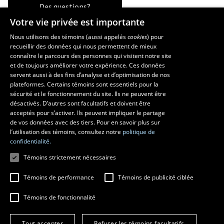
Des questions?
Votre vie privée est importante
Nous utilisons des témoins (aussi appelés
cookies
) pour
recueillir des données qui nous permettent de mieux
Les écoles et la recherche
connaître le parcours des personnes qui visitent notre site
et de toujours améliorer votre expérience. Ces données
École d’art
servent aussi à des fins d’analyse et d’optimisation de nos
École supérieure d’aménagement du territoire et de développement
plateformes. Certains témoins sont essentiels pour la
régional
sécurité et le fonctionnement du site. Ils ne peuvent être
École de design
désactivés. D’autres sont facultatifs et doivent être
Centre de recherche en aménagement et développement
acceptés pour s’activer. Ils peuvent impliquer le partage
de vos données avec des tiers. Pour en savoir plus sur
l’utilisation des témoins, consultez notre
politique de
confidentialité.
Témoins strictement nécessaires
Témoins de performance
Témoins de publicité ciblée
Témoins de fonctionnalité
© 2026 Université Laval
Tous droits réservés
Tout accepter
Refuser les témoins facultatifs