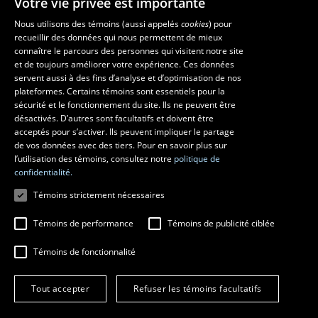
Votre vie privée est importante
Nous utilisons des témoins (aussi appelés
cookies
) pour
recueillir des données qui nous permettent de mieux
Les écoles et la recherche
connaître le parcours des personnes qui visitent notre site
École d’art
et de toujours améliorer votre expérience. Ces données
servent aussi à des fins d’analyse et d’optimisation de nos
École supérieure d’aménagement du territoire et de développement
plateformes. Certains témoins sont essentiels pour la
régional
sécurité et le fonctionnement du site. Ils ne peuvent être
École de design
désactivés. D’autres sont facultatifs et doivent être
Centre de recherche en aménagement et développement
acceptés pour s’activer. Ils peuvent impliquer le partage
de vos données avec des tiers. Pour en savoir plus sur
l’utilisation des témoins, consultez notre
politique de
confidentialité.
Témoins strictement nécessaires
Témoins de performance
Témoins de publicité ciblée
Témoins de fonctionnalité
© 2026 Université Laval
Tous droits réservés
Tout accepter
Refuser les témoins facultatifs
Conditions générales d'utilisation
Fraude en ligne