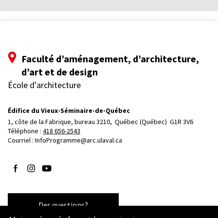
Faculté d’aménagement, d’architecture,
d’art et de design
École d'architecture
Édifice du Vieux-Séminaire-de-Québec
1, côte de la Fabrique, bureau 3210, 
Québec (Québec)  G1R 3V6
Téléphone : 
418 656-2543
Courriel :
InfoProgramme@arc.ulaval.ca
Suivez-nous sur Facebook
Suivez-nous sur Instagram
Suivez-nous sur YouTube
Des questions?