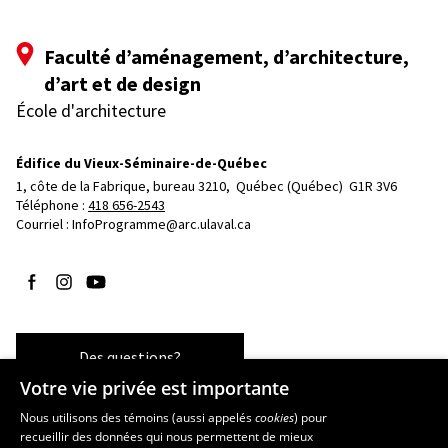
Faculté d’aménagement, d’architecture,
d’art et de design
École d'architecture
Édifice du Vieux-Séminaire-de-Québec
1, côte de la Fabrique, bureau 3210, 
Québec (Québec)  G1R 3V6
Téléphone : 
418 656-2543
Courriel :
InfoProgramme@arc.ulaval.ca
Suivez-nous sur Facebook
Suivez-nous sur Instagram
Suivez-nous sur YouTube
Des questions?
Votre vie privée est importante
Nous utilisons des témoins (aussi appelés
cookies
) pour
recueillir des données qui nous permettent de mieux
Les écoles et la recherche