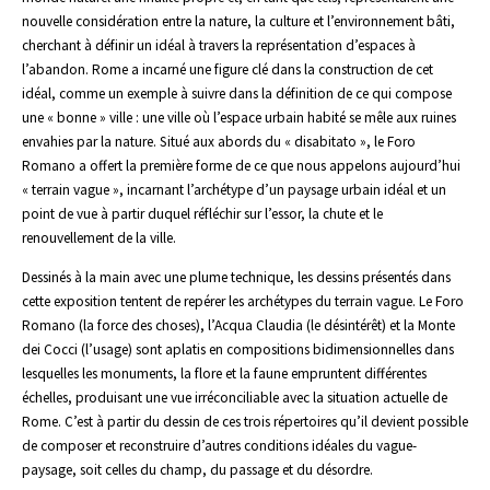
nouvelle considération entre la nature, la culture et l’environnement bâti,
cherchant à définir un idéal à travers la représentation d’espaces à
l’abandon. Rome a incarné une figure clé dans la construction de cet
idéal, comme un exemple à suivre dans la définition de ce qui compose
une « bonne » ville : une ville où l’espace urbain habité se mêle aux ruines
envahies par la nature. Situé aux abords du « disabitato », le Foro
Romano a offert la première forme de ce que nous appelons aujourd’hui
« terrain vague », incarnant l’archétype d’un paysage urbain idéal et un
point de vue à partir duquel réfléchir sur l’essor, la chute et le
renouvellement de la ville.
Dessinés à la main avec une plume technique, les dessins présentés dans
cette exposition tentent de repérer les archétypes du terrain vague. Le Foro
Romano (la force des choses), l’Acqua Claudia (le désintérêt) et la Monte
dei Cocci (l’usage) sont aplatis en compositions bidimensionnelles dans
lesquelles les monuments, la flore et la faune empruntent différentes
échelles, produisant une vue irréconciliable avec la situation actuelle de
Rome. C’est à partir du dessin de ces trois répertoires qu’il devient possible
de composer et reconstruire d’autres conditions idéales du vague-
paysage, soit celles du champ, du passage et du désordre.