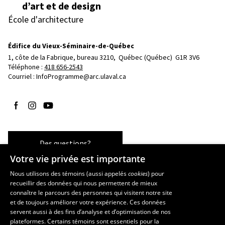
d’art et de design
École d'architecture
Édifice du Vieux-Séminaire-de-Québec
1, côte de la Fabrique, bureau 3210, 
Québec (Québec)  G1R 3V6
Téléphone : 
418 656-2543
Courriel :
InfoProgramme@arc.ulaval.ca
Suivez-nous sur Facebook
Suivez-nous sur Instagram
Suivez-nous sur YouTube
Des questions?
Votre vie privée est importante
Nous utilisons des témoins (aussi appelés
cookies
) pour
recueillir des données qui nous permettent de mieux
Les écoles et la recherche
connaître le parcours des personnes qui visitent notre site
École d’art
et de toujours améliorer votre expérience. Ces données
servent aussi à des fins d’analyse et d’optimisation de nos
École supérieure d’aménagement du territoire et de développement
plateformes. Certains témoins sont essentiels pour la
régional