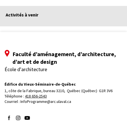
Activités à venir
Faculté d’aménagement, d’architecture,
d’art et de design
École d'architecture
Édifice du Vieux-Séminaire-de-Québec
1, côte de la Fabrique, bureau 3210, 
Québec (Québec)  G1R 3V6
Téléphone : 
418 656-2543
Courriel :
InfoProgramme@arc.ulaval.ca
Suivez-nous sur Facebook
Suivez-nous sur Instagram
Suivez-nous sur YouTube