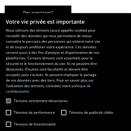
Des questions?
Votre vie privée est importante
Nous utilisons des témoins (aussi appelés
cookies
) pour
recueillir des données qui nous permettent de mieux
Les écoles et la recherche
connaître le parcours des personnes qui visitent notre site
École d’art
et de toujours améliorer votre expérience. Ces données
servent aussi à des fins d’analyse et d’optimisation de nos
École supérieure d’aménagement du territoire et de développement
plateformes. Certains témoins sont essentiels pour la
régional
sécurité et le fonctionnement du site. Ils ne peuvent être
École de design
désactivés. D’autres sont facultatifs et doivent être
Centre de recherche en aménagement et développement
acceptés pour s’activer. Ils peuvent impliquer le partage
de vos données avec des tiers. Pour en savoir plus sur
l’utilisation des témoins, consultez notre
politique de
confidentialité.
Témoins strictement nécessaires
Témoins de performance
Témoins de publicité ciblée
Témoins de fonctionnalité