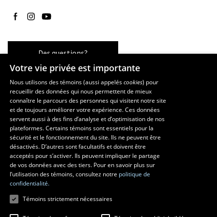
Suivez-nous sur Facebook
Suivez-nous sur Instagram
Suivez-nous sur YouTube
Des questions?
Votre vie privée est importante
Nous utilisons des témoins (aussi appelés
cookies
) pour
recueillir des données qui nous permettent de mieux
Les écoles et la recherche
connaître le parcours des personnes qui visitent notre site
École d’art
et de toujours améliorer votre expérience. Ces données
servent aussi à des fins d’analyse et d’optimisation de nos
École supérieure d’aménagement du territoire et de développement
plateformes. Certains témoins sont essentiels pour la
régional
sécurité et le fonctionnement du site. Ils ne peuvent être
École de design
désactivés. D’autres sont facultatifs et doivent être
Centre de recherche en aménagement et développement
acceptés pour s’activer. Ils peuvent impliquer le partage
de vos données avec des tiers. Pour en savoir plus sur
l’utilisation des témoins, consultez notre
politique de
confidentialité.
Témoins strictement nécessaires