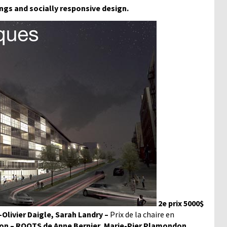
ngs and socially responsive design.
2e prix 5000$
Olivier Daigle, Sarah Landry –
Prix de la chaire en
on – ROOTS de Anne Bernier, Marie-Pier Plamondon,