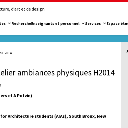
ure, d’art et de design
des
Recherche
Enseignants et personnel
Services
Espace étu
es H2014
atelier ambiances physiques H2014
l
rs et A Potvin)
 for Architecture students (AIAs), South Bronx, New