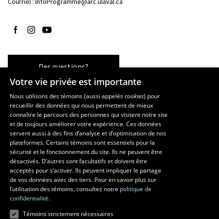
Courriel :
InfoProgramme@arc.ulaval.ca
Suivez-nous sur Facebook
Suivez-nous sur Instagram
Suivez-nous sur YouTube
Des questions?
Votre vie privée est importante
Nous utilisons des témoins (aussi appelés
cookies
) pour
recueillir des données qui nous permettent de mieux
Les écoles et la recherche
connaître le parcours des personnes qui visitent notre site
École d’art
et de toujours améliorer votre expérience. Ces données
servent aussi à des fins d’analyse et d’optimisation de nos
École supérieure d’aménagement du territoire et de développement
plateformes. Certains témoins sont essentiels pour la
régional
sécurité et le fonctionnement du site. Ils ne peuvent être
École de design
désactivés. D’autres sont facultatifs et doivent être
Centre de recherche en aménagement et développement
acceptés pour s’activer. Ils peuvent impliquer le partage
de vos données avec des tiers. Pour en savoir plus sur
l’utilisation des témoins, consultez notre
politique de
confidentialité.
Témoins strictement nécessaires