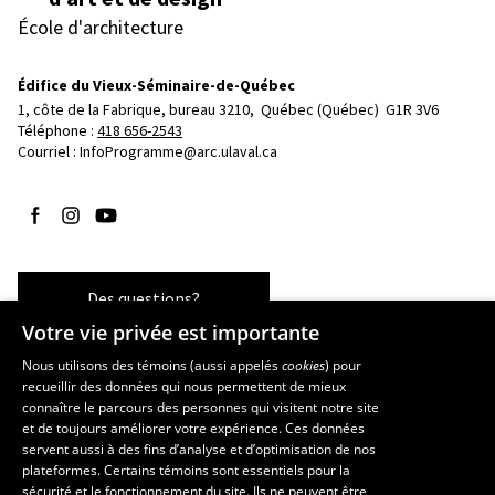
École d'architecture
Édifice du Vieux-Séminaire-de-Québec
1, côte de la Fabrique, bureau 3210, 
Québec (Québec)  G1R 3V6
Téléphone : 
418 656-2543
Courriel :
InfoProgramme@arc.ulaval.ca
Suivez-nous sur Facebook
Suivez-nous sur Instagram
Suivez-nous sur YouTube
Des questions?
Votre vie privée est importante
Nous utilisons des témoins (aussi appelés
cookies
) pour
recueillir des données qui nous permettent de mieux
Les écoles et la recherche
connaître le parcours des personnes qui visitent notre site
et de toujours améliorer votre expérience. Ces données
École d’art
servent aussi à des fins d’analyse et d’optimisation de nos
École supérieure d’aménagement du territoire et de développement
plateformes. Certains témoins sont essentiels pour la
régional
sécurité et le fonctionnement du site. Ils ne peuvent être