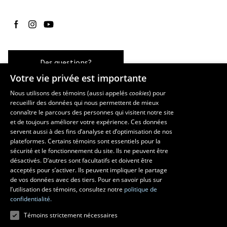
Suivez-nous sur Facebook
Suivez-nous sur Instagram
Suivez-nous sur YouTube
Des questions?
Votre vie privée est importante
Nous utilisons des témoins (aussi appelés
cookies
) pour
recueillir des données qui nous permettent de mieux
Les écoles et la recherche
connaître le parcours des personnes qui visitent notre site
École d’art
et de toujours améliorer votre expérience. Ces données
servent aussi à des fins d’analyse et d’optimisation de nos
École supérieure d’aménagement du territoire et de développement
plateformes. Certains témoins sont essentiels pour la
régional
sécurité et le fonctionnement du site. Ils ne peuvent être
École de design
désactivés. D’autres sont facultatifs et doivent être
Centre de recherche en aménagement et développement
acceptés pour s’activer. Ils peuvent impliquer le partage
de vos données avec des tiers. Pour en savoir plus sur
l’utilisation des témoins, consultez notre
politique de
confidentialité.
Témoins strictement nécessaires