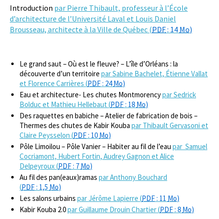
Introduction
par Pierre Thibault, professeur à l’École
d’architecture de l’Université Laval et Louis Daniel
Brousseau, architecte à la Ville de Québec (
PDF
: 14
Mo
)
Le grand saut – Où est le fleuve? – L’île d’Orléans : la
découverte d’un territoire
par Sabine Bachelet, Étienne Vallat
et Florence Carrières (
PDF
: 24
Mo
)
Eau et architecture- Les chutes Montmorency
par Sedrick
Bolduc et Mathieu Hellebaut (
PDF
: 18
Mo
)
Des raquettes en babiche – Atelier de fabrication de bois –
Thermes des chutes de Kabir Kouba
par Thibault Gervasoni et
Claire Peysselon (
PDF
: 10
Mo
)
Pôle Limoilou – Pôle Vanier – Habiter au fil de l’eau
par Samuel
Cocriamont, Hubert Fortin, Audrey Gagnon et Alice
Delpeyroux (
PDF
: 7
Mo
)
Au fil des pan(eaux)ramas
par Anthony Bouchard
(
PDF
: 1,5
Mo
)
Les salons urbains
par Jérôme Lapierre (
PDF
: 11
Mo
)
Kabir Kouba 2.0
par Guillaume Drouin Chartier (
PDF
: 8
Mo
)