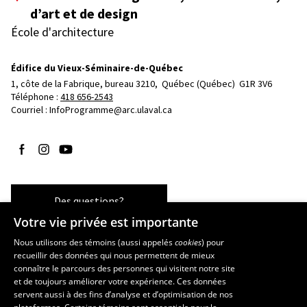
d’art et de design
École d'architecture
Édifice du Vieux-Séminaire-de-Québec
1, côte de la Fabrique, bureau 3210, 
Québec (Québec)  G1R 3V6
Téléphone : 
418 656-2543
Courriel :
InfoProgramme@arc.ulaval.ca
Suivez-nous sur Facebook
Suivez-nous sur Instagram
Suivez-nous sur YouTube
Des questions?
Votre vie privée est importante
Nous utilisons des témoins (aussi appelés
cookies
) pour
recueillir des données qui nous permettent de mieux
Les écoles et la recherche
connaître le parcours des personnes qui visitent notre site
École d’art
et de toujours améliorer votre expérience. Ces données
servent aussi à des fins d’analyse et d’optimisation de nos
École supérieure d’aménagement du territoire et de développement