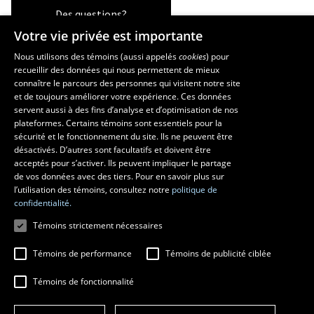
Des questions?
Votre vie privée est importante
Nous utilisons des témoins (aussi appelés
cookies
) pour
recueillir des données qui nous permettent de mieux
Les écoles et la recherche
connaître le parcours des personnes qui visitent notre site
et de toujours améliorer votre expérience. Ces données
École d’art
servent aussi à des fins d’analyse et d’optimisation de nos
École supérieure d’aménagement du territoire et de développement
plateformes. Certains témoins sont essentiels pour la
régional
sécurité et le fonctionnement du site. Ils ne peuvent être
École de design
désactivés. D’autres sont facultatifs et doivent être
Centre de recherche en aménagement et développement
acceptés pour s’activer. Ils peuvent impliquer le partage
de vos données avec des tiers. Pour en savoir plus sur
l’utilisation des témoins, consultez notre
politique de
confidentialité.
Témoins strictement nécessaires
Témoins de performance
Témoins de publicité ciblée
Témoins de fonctionnalité
© 2026 Université Laval
Tous droits réservés