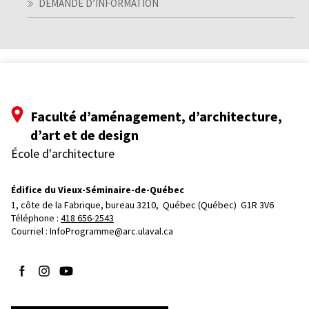
DEMANDE D’INFORMATION
Faculté d’aménagement, d’architecture,
d’art et de design
École d'architecture
Édifice du Vieux-Séminaire-de-Québec
1, côte de la Fabrique, bureau 3210, 
Québec (Québec)  G1R 3V6
Téléphone : 
418 656-2543
Courriel :
InfoProgramme@arc.ulaval.ca
Suivez-nous sur Facebook
Suivez-nous sur Instagram
Suivez-nous sur YouTube