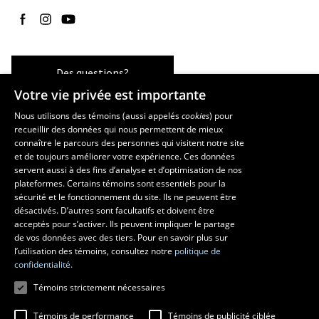
Suivez-nous sur Facebook
Suivez-nous sur Instagram
Suivez-nous sur YouTube
Des questions?
Votre vie privée est importante
Nous utilisons des témoins (aussi appelés
cookies
) pour
recueillir des données qui nous permettent de mieux
Les écoles et la recherche
connaître le parcours des personnes qui visitent notre site
et de toujours améliorer votre expérience. Ces données
École d’art
servent aussi à des fins d’analyse et d’optimisation de nos
École supérieure d’aménagement du territoire et de développement
plateformes. Certains témoins sont essentiels pour la
régional
sécurité et le fonctionnement du site. Ils ne peuvent être
École de design
désactivés. D’autres sont facultatifs et doivent être
Centre de recherche en aménagement et développement
acceptés pour s’activer. Ils peuvent impliquer le partage
de vos données avec des tiers. Pour en savoir plus sur
l’utilisation des témoins, consultez notre
politique de
confidentialité.
Témoins strictement nécessaires
Témoins de performance
Témoins de publicité ciblée