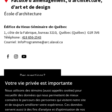
Faculté d’aménagement, d’architecture,
d’art et de design
École d'architecture
Édifice du Vieux-Séminaire-de-Québec
1, côte de la Fabrique, bureau 3210, 
Québec (Québec)  G1R 3V6
Téléphone : 
418 656-2543
Courriel :
InfoProgramme@arc.ulaval.ca
Suivez-nous sur Facebook
Suivez-nous sur Instagram
Suivez-nous sur YouTube
Des questions?
Votre vie privée est importante
Nous utilisons des témoins (aussi appelés
cookies
) pour
recueillir des données qui nous permettent de mieux
Les écoles et la recherche
connaître le parcours des personnes qui visitent notre site
École d’art
et de toujours améliorer votre expérience. Ces données
servent aussi à des fins d’analyse et d’optimisation de nos
École supérieure d’aménagement du territoire et de développement