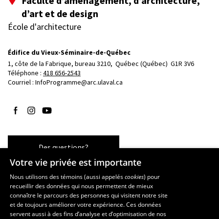
Faculté d’aménagement, d’architecture,
d’art et de design
École d'architecture
Édifice du Vieux-Séminaire-de-Québec
1, côte de la Fabrique, bureau 3210, 
Québec (Québec)  G1R 3V6
Téléphone : 
418 656-2543
Courriel :
InfoProgramme@arc.ulaval.ca
Suivez-nous sur Facebook
Suivez-nous sur Instagram
Suivez-nous sur YouTube
Des questions?
Votre vie privée est importante
Nous utilisons des témoins (aussi appelés
cookies
) pour
recueillir des données qui nous permettent de mieux
Les écoles et la recherche
connaître le parcours des personnes qui visitent notre site
École d’art
et de toujours améliorer votre expérience. Ces données
servent aussi à des fins d’analyse et d’optimisation de nos
École supérieure d’aménagement du territoire et de développement