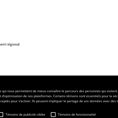
ent régional
es qui nous permettent de mieux connaître le parcours des personnes qui visitent 
t d’optimisation de nos plateformes. Certains témoins sont essentiels pour la séc
 acceptés pour s’activer. Ils peuvent impliquer le partage de vos données avec des t
sation
Fraude en ligne
Confidentialité
Paramétrer les témoins
Témoins de publicité ciblée
Témoins de fonctionnalité