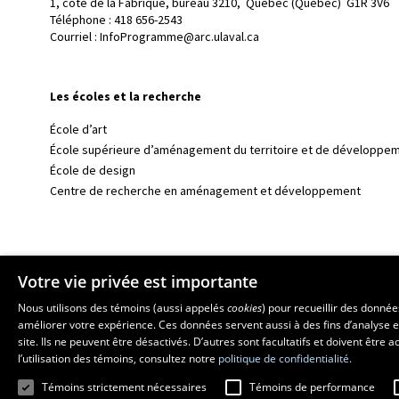
1, côte de la Fabrique, bureau 3210, 
Québec (Québec)  G1R 3V6
Téléphone : 
418 656-2543
Courriel :
InfoProgramme@arc.ulaval.ca
Les écoles et la recherche
École d’art
École supérieure d’aménagement du territoire et de développem
École de design
Centre de recherche en aménagement et développement
Votre vie privée est importante
Nous utilisons des témoins (aussi appelés
cookies
) pour recueillir des donné
améliorer votre expérience. Ces données servent aussi à des fins d’analyse e
site. Ils ne peuvent être désactivés. D’autres sont facultatifs et doivent être
l’utilisation des témoins, consultez notre
politique de confidentialité.
© 2026 Université Laval
Tous droits réservés
Conditions générales d'utili
Témoins strictement nécessaires
Témoins de performance