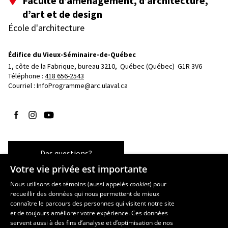
Faculté d’aménagement, d’architecture,
d’art et de design
École d'architecture
Édifice du Vieux-Séminaire-de-Québec
1, côte de la Fabrique, bureau 3210, 
Québec (Québec)  G1R 3V6
Téléphone : 
418 656-2543
Courriel :
InfoProgramme@arc.ulaval.ca
Suivez-nous sur Facebook
Suivez-nous sur Instagram
Suivez-nous sur YouTube
Des questions?
Votre vie privée est importante
Nous utilisons des témoins (aussi appelés
cookies
) pour
recueillir des données qui nous permettent de mieux
Les écoles et la recherche
connaître le parcours des personnes qui visitent notre site
École d’art
et de toujours améliorer votre expérience. Ces données
servent aussi à des fins d’analyse et d’optimisation de nos
École supérieure d’aménagement du territoire et de développement